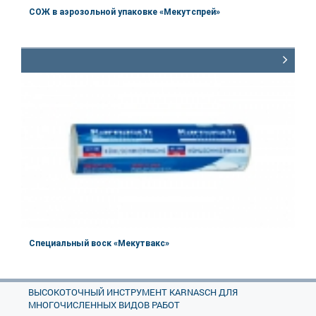
СОЖ в аэрозольной упаковке «Мекутспрей»
Артикул:
60.1150
Объём
500 мл
Специальный воск «Мекутвакс»
Артикул:
60.1200
ВЫСОКОТОЧНЫЙ ИНСТРУМЕНТ KARNASCH ДЛЯ
Объём
350 г
МНОГОЧИСЛЕННЫХ ВИДОВ РАБОТ