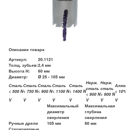
Описание товара
Артикул:
20.1121
Толщ. зубьев:
2,4 мм
Высота Н:
60 мм
Диаметр:
Ø 25 - 105 мм
Нерж.
Нерж.
Сталь
Сталь
Сталь
Сталь
Сталь
Алюми
сталь
сталь
< 500 N
< 750 N
< 900 N
< 1100 N
< 1400 N
< 10% S
< 900 N
> 900 N
V
V
V
V
V
V
V
V
Максимальный
Максимальная
диаметр
глубина
сверления
сверления
Ручные дрели
105 мм
60 мм
Стационарные