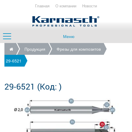
Главная
О компании
Новости
Меню
Продукция
Фрезы для композитов
29-6521
29-6521
(Код:
)