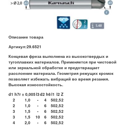
Описание товара
Артикул:
29.6521
Концевая фреза выполнена из высокотвердых и
тугоплавких материалов. Применяется при чистовой
или зеркальной обработке и предотвращает
расслоение материала. Геометрия режущих кромок
позволяет избежать вибраций во время резания.
Высокая износостойкость.
d1 h7
r ± 0,005
l3
d2 h6
l1
l2
Z
2
1,0
-
4
50
2,5
2
2
1,0
-
6
50
2,5
2
3
1,5
-
6
50
2,5
2
3
1,5
10
6
50
2,5
2
4
2,0
-
6
50
2,5
2