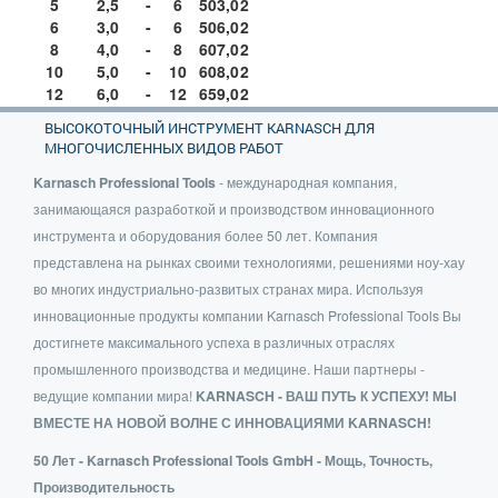
5
2,5
-
6
50
3,0
2
6
3,0
-
6
50
6,0
2
8
4,0
-
8
60
7,0
2
10
5,0
-
10
60
8,0
2
12
6,0
-
12
65
9,0
2
ВЫСОКОТОЧНЫЙ ИНСТРУМЕНТ KARNASCH ДЛЯ
МНОГОЧИСЛЕННЫХ ВИДОВ РАБОТ
Karnasch Professional Tools
- международная компания,
занимающаяся разработкой и производством инновационного
инструмента и оборудования более 50 лет. Компания
представлена на рынках своими технологиями, решениями ноу-хау
во многих индустриально-развитых странах мира. Используя
инновационные продукты компании Karnasch Professional Tools Вы
достигнете максимального успеха в различных отраслях
промышленного производства и медицине. Наши партнеры -
ведущие компании мира!
KARNASCH - ВАШ ПУТЬ К УСПЕХУ! МЫ
ВМЕСТЕ НА НОВОЙ ВОЛНЕ С ИННОВАЦИЯМИ KARNASCH!
50 Лет - Karnasch Professional Tools GmbH - Мощь, Точность,
Производительность